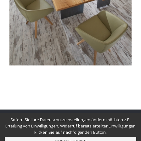
Sofern Sie Ihre Datenschutzeinstellungen ändern möchten z.B.
© Copyright
2026 |
Impressum
|
Datenschutz
|
Unsere Partner
|
Erteilung von Einwilligungen, Widerruf bereits erteilter Einwilligungen
Design & Realisation:
Undeutsch Media eU
klicken Sie auf nachfolgenden Button.
+43 (0) 664 / 95 92 463
E-MAIL